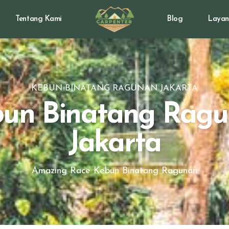
Tentang Kami
Blog
Layan
KEBUN BINATANG RAGUNAN JAKARTA
un Binatang Rag
Jakarta
Amazing Race Kebun Binatang Ragunan