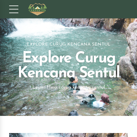
EXPLORE CURUG KENCANA SENTUL
Explore Curug
Kencana Sentul
Leuwi Hejo curug kencana sentul