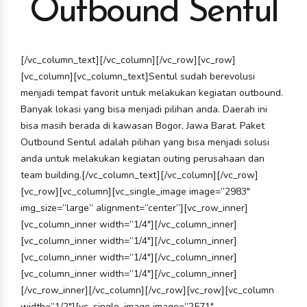
Outbound Sentul
[/vc_column_text][/vc_column][/vc_row][vc_row]
[vc_column][vc_column_text]Sentul sudah berevolusi
menjadi tempat favorit untuk melakukan kegiatan outbound.
Banyak lokasi yang bisa menjadi pilihan anda. Daerah ini
bisa masih berada di kawasan Bogor, Jawa Barat. Paket
Outbound Sentul adalah pilihan yang bisa menjadi solusi
anda untuk melakukan kegiatan outing perusahaan dan
team building.[/vc_column_text][/vc_column][/vc_row]
[vc_row][vc_column][vc_single_image image=”2983″
img_size=”large” alignment=”center”][vc_row_inner]
[vc_column_inner width=”1/4″][/vc_column_inner]
[vc_column_inner width=”1/4″][/vc_column_inner]
[vc_column_inner width=”1/4″][/vc_column_inner]
[vc_column_inner width=”1/4″][/vc_column_inner]
[/vc_row_inner][/vc_column][/vc_row][vc_row][vc_column
width=”1/2″][vc_single_image image=”2571″