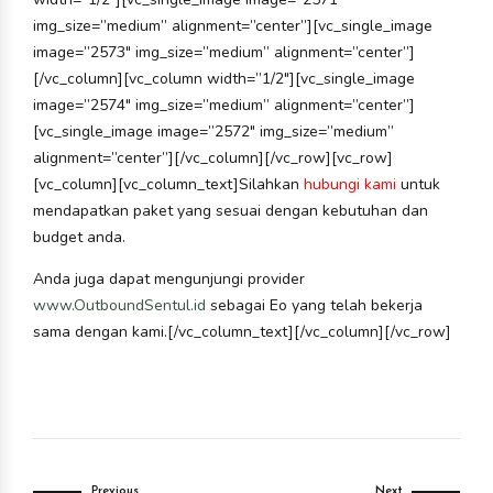
img_size=”medium” alignment=”center”][vc_single_image
image=”2573″ img_size=”medium” alignment=”center”]
[/vc_column][vc_column width=”1/2″][vc_single_image
image=”2574″ img_size=”medium” alignment=”center”]
[vc_single_image image=”2572″ img_size=”medium”
alignment=”center”][/vc_column][/vc_row][vc_row]
[vc_column][vc_column_text]Silahkan
hubungi kami
untuk
mendapatkan paket yang sesuai dengan kebutuhan dan
budget anda.
Anda juga dapat mengunjungi provider
www.OutboundSentul.id
sebagai Eo yang telah bekerja
sama dengan kami.[/vc_column_text][/vc_column][/vc_row]
Previous
Next