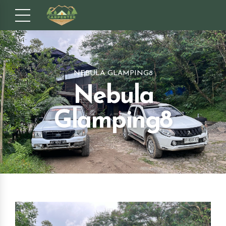
NEBULA GLAMPING8
Nebula
Glamping8