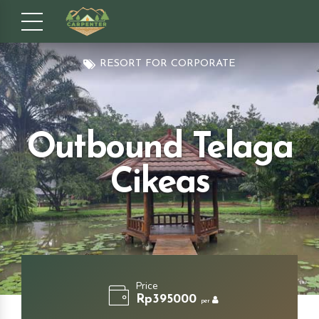
RESORT FOR CORPORATE
Outbound Telaga
Cikeas
Price
Rp395000
per