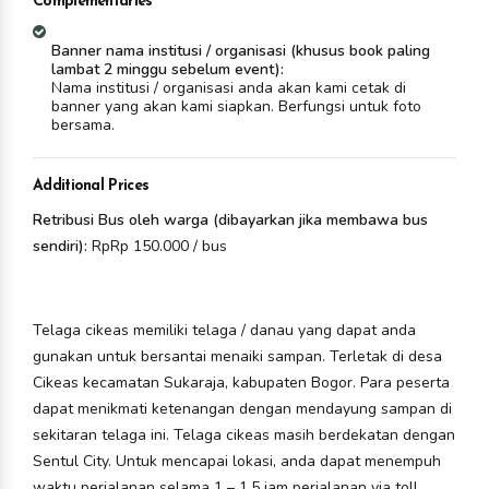
Complementaries
Banner nama institusi / organisasi (khusus book paling
lambat 2 minggu sebelum event):
Nama institusi / organisasi anda akan kami cetak di
banner yang akan kami siapkan. Berfungsi untuk foto
bersama.
Additional Prices
Retribusi Bus oleh warga (dibayarkan jika membawa bus
sendiri):
RpRp 150.000 / bus
Telaga cikeas memiliki telaga / danau yang dapat anda
gunakan untuk bersantai menaiki sampan. Terletak di desa
Cikeas kecamatan Sukaraja, kabupaten Bogor. Para peserta
dapat menikmati ketenangan dengan mendayung sampan di
sekitaran telaga ini. Telaga cikeas masih berdekatan dengan
Sentul City. Untuk mencapai lokasi, anda dapat menempuh
waktu perjalanan selama 1 – 1,5 jam perjalanan via toll