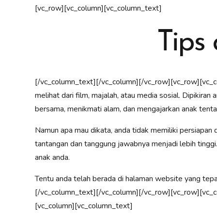
[vc_row][vc_column][vc_column_text]
Tips
[/vc_column_text][/vc_column][/vc_row][vc_row][vc_co
melihat dari film, majalah, atau media sosial. Dipikir
bersama, menikmati alam, dan mengajarkan anak tenta
Namun apa mau dikata, anda tidak memiliki persiapan 
tantangan dan tanggung jawabnya menjadi lebih tingg
anak anda.
Tentu anda telah berada di halaman website yang tepa
[/vc_column_text][/vc_column][/vc_row][vc_row][vc_
[vc_column][vc_column_text]