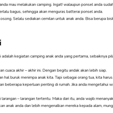
ka anda mau melakukan camping. Ingat! walaupun ponsel anda sud
 terlalu bagus, sehingga akan menguras batterai ponsel anda.
osong. Selalu sediakan cemilan untuk anak anda. Bisa berupa bisku
i
ka ini adalah kegiatan camping anak anda yang pertama, sebaiknya 
cuaca akhir – akhir ini. Dengan begitu andak akan lebih siap.
an hal buruk menimpa anak kita. Tapi sebagai orang tua, kita haru
n beberapa keperluan penting di rumah. Jika anda mengetahui wa
 larangan – larangan tertentu. Maka dari itu, anda wajib menanyak
skan anak anda dan lebih mengenalkan mereka kepada alam, mungk